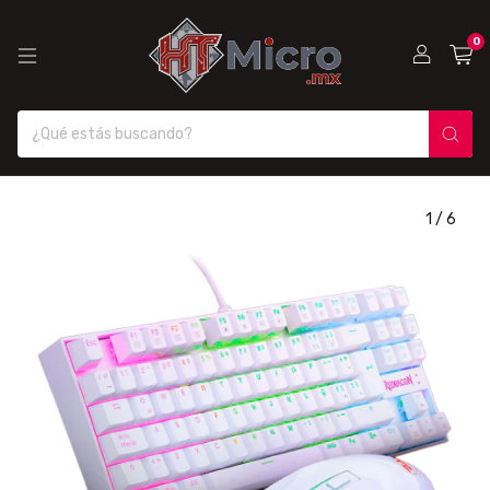
0
1
/
6