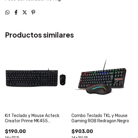
Productos similares
Kit Teclado y Mouse Acteck
Combo Teclado TKL y Mouse
Creator Prime MK455
Gaming RGB Redragon Negro
Alambrico Negro
$190.00
$903.00
24
x
$11.15
24
x
$52.98