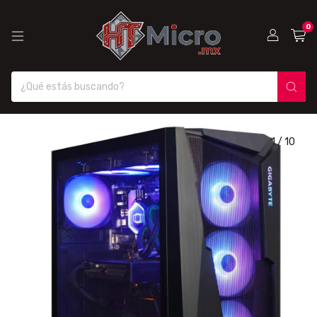
0
1
/
10