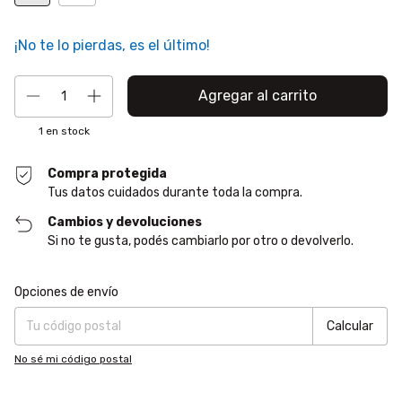
¡No te lo pierdas, es el último!
1
en stock
Compra protegida
Tus datos cuidados durante toda la compra.
Cambios y devoluciones
Si no te gusta, podés cambiarlo por otro o devolverlo.
Entregas para el CP:
Cambiar CP
Opciones de envío
Calcular
No sé mi código postal