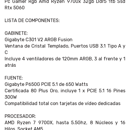
Pc Gamer Rgb Amd Ryzen 9700x 32gb Ddr5 1tb Ssd
Rtx 5060
LISTA DE COMPONENTES:
GABINETE:
Gigabyte C301 V2 ARGB Fusion
Ventana de Cristal Templado, Puertos USB 3.1 Tipo A y
C
Incluye 4 ventiladores de 120mm ARGB, 3 al frente y 1
atrás
FUENTE:
Gigabyte P650G PCIE 5.1 de 650 Watts
Certificada 80 Plus Oro, incluye 1 x PCIE 5.1 16 Pines
300W
Compatibilidad total con tarjetas de vídeo dedicadas
PROCESADOR:
AMD Ryzen 7 9700X, hasta 5.5Ghz, 8 Núcleos y 16
Hilos, Socket AM5