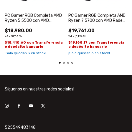
PC Gamer RGB Completa AMD
PC Gamer RGB Completa AMD
Ryzen 5 5500 con AMD
Ryzen 7 5700 con AMD Radeon
Radeon RX7600 de 8GB
RX7600 de 8GB
$18,980.00
$19,761.00
24
x
$1,113.65
24
x
$1,159.48
$18,410.60
con
Transferencia
$19,168.17
con
Transferencia
o depósito bancario
o depósito bancario
¡Solo quedan
3
en stock!
¡Solo quedan
3
en stock!
Síguenos en nuestras redes sociales!
525549483148