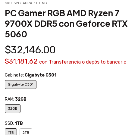
SKU:
32G-AURA-1TB-NG
PC Gamer RGB AMD Ryzen 7
9700X DDR5 con Geforce RTX
5060
$32,146.00
$31,181.62
con
Transferencia o depósito bancario
Gabinete:
Gigabyte C301
Gigabyte C301
RAM:
32GB
32GB
SSD:
1TB
1TB
2TB