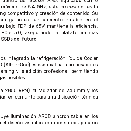
ia dentro del Socket AM5. Equipado con 6
 máximo de 5.4 GHz, este procesador es la
ng competitivo y creación de contenido. Su
 nm garantiza un aumento notable en el
 su bajo TDP de 65W mantiene la eficiencia.
z PCIe 5.0, asegurando la plataforma más
y SSDs del futuro.
s integrado la refrigeración líquida Cooler
 (All-In-One) es esencial para procesadores
aming y la edición profesional, permitiendo
as posibles.
ta 2800 RPM), el radiador de 240 mm y los
an en conjunto para una disipación térmica
luye iluminación ARGB sincronizable en los
 el diseño visual interno de su equipo a un