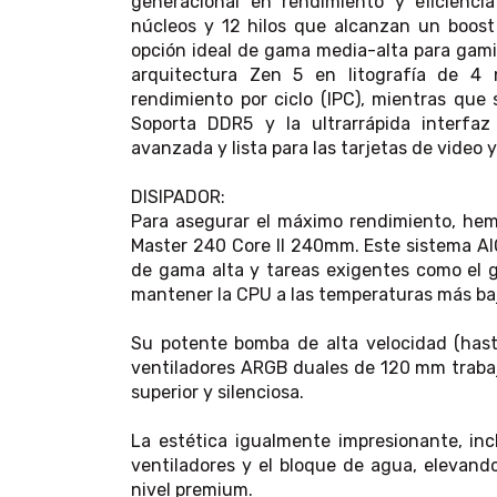
generacional en rendimiento y eficienc
núcleos y 12 hilos que alcanzan un boost
opción ideal de gama media-alta para gami
arquitectura Zen 5 en litografía de 4
rendimiento por ciclo (IPC), mientras que
Soporta DDR5 y la ultrarrápida interfa
avanzada y lista para las tarjetas de video 
DISIPADOR:
Para asegurar el máximo rendimiento, hemo
Master 240 Core II 240mm. Este sistema AIO
de gama alta y tareas exigentes como el g
mantener la CPU a las temperaturas más baj
Su potente bomba de alta velocidad (has
ventiladores ARGB duales de 120 mm trabaj
superior y silenciosa.
La estética igualmente impresionante, inc
ventiladores y el bloque de agua, elevando
nivel premium.