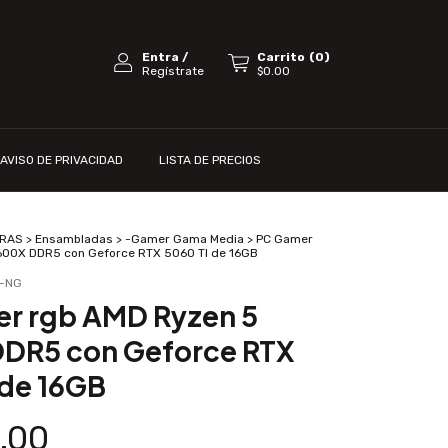
Entra
/
Carrito
(
0
)
Regístrate
$0.00
AVISO DE PRIVACIDAD
LISTA DE PRECIOS
RAS
>
Ensambladas
>
-Gamer Gama Media
>
PC Gamer
600X DDR5 con Geforce RTX 5060 TI de 16GB
B-NG
r rgb AMD Ryzen 5
DR5 con Geforce RTX
 de 16GB
1.00