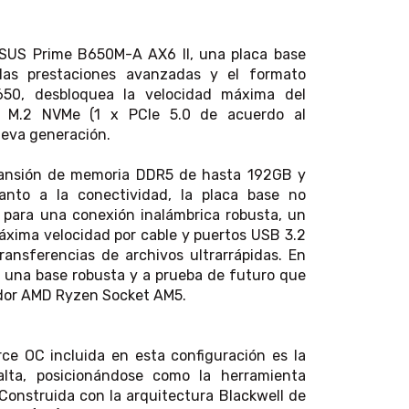
ASUS Prime B650M-A AX6 II, una placa base
las prestaciones avanzadas y el formato
650, desbloquea la velocidad máxima del
s M.2 NVMe (1 x PCIe 5.0 de acuerdo al
ueva generación.
pansión de memoria DDR5 de hasta 192GB y
anto a la conectividad, la placa base no
3 para una conexión inalámbrica robusta, un
áxima velocidad por cable y puertos USB 3.2
transferencias de archivos ultrarrápidas. En
 una base robusta y a prueba de futuro que
ador AMD Ryzen Socket AM5.
e OC incluida en esta configuración es la
alta, posicionándose como la herramienta
. Construida con la arquitectura Blackwell de