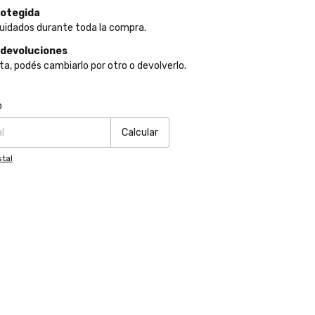
otegida
uidados durante toda la compra.
 devoluciones
ta, podés cambiarlo por otro o devolverlo.
:
Cambiar CP
o
Calcular
tal