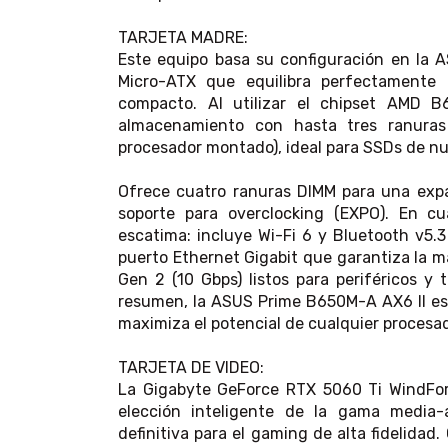
TARJETA MADRE:
Este equipo basa su configuración en la 
Micro-ATX que equilibra perfectamente 
compacto. Al utilizar el chipset AMD B
almacenamiento con hasta tres ranura
procesador montado), ideal para SSDs de n
Ofrece cuatro ranuras DIMM para una ex
soporte para overclocking (EXPO). En cu
escatima: incluye Wi-Fi 6 y Bluetooth v5.
puerto Ethernet Gigabit que garantiza la m
Gen 2 (10 Gbps) listos para periféricos y 
resumen, la ASUS Prime B650M-A AX6 II es
maximiza el potencial de cualquier proces
TARJETA DE VIDEO:
La Gigabyte GeForce RTX 5060 Ti WindForc
elección inteligente de la gama media-
definitiva para el gaming de alta fidelidad