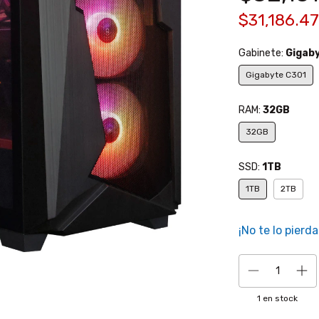
$31,186.4
Gabinete:
Gigab
Gigabyte C301
RAM:
32GB
32GB
SSD:
1TB
1TB
2TB
¡No te lo pierda
1
en stock