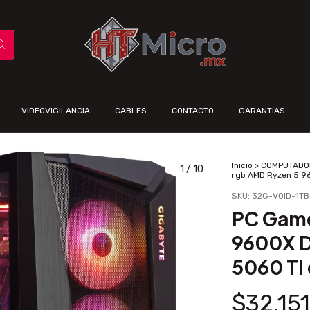
VIDEOVIGILANCIA
CABLES
CONTACTO
GARANTÍAS
Inicio
>
COMPUTADO
1
/
10
rgb AMD Ryzen 5 9
SKU:
32G-VOID-1T
PC Game
9600X D
5060 TI
$32,15